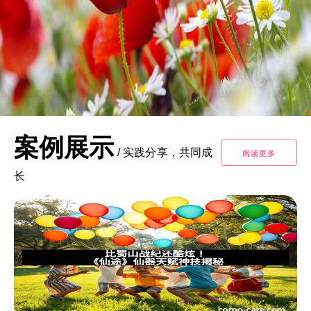
案例展示
/
实践分享，共同成
阅读更多
长