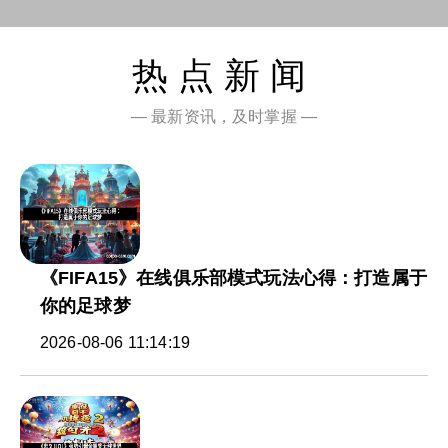
热点新闻
— 最新资讯，及时掌握 —
《FIFA15》在线俱乐部模式玩法心得：打造属于
你的足球梦
2026-08-06 11:14:19